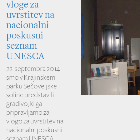
vloge za
uvrstitev na
nacionalni
poskusni
seznam
UNESCA
22. septembra 2014
smo v Krajinskem
parku Sečoveljske
soline predstavili
gradivo, ki ga
pripravljamo za
vlogo za uvrstitev na
nacionalni poskusni
seznam UNESCA