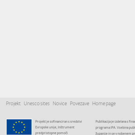
Projekt
Unesco sites
Novice
Povezave
Home page
Projekt je sofinanciran s sredstvi
Publikacija je izdelana s 
Evropske unije, Inštrument
programa IPA. Vsebina publi
predpristopne pomoči
županije in se v nobenem p