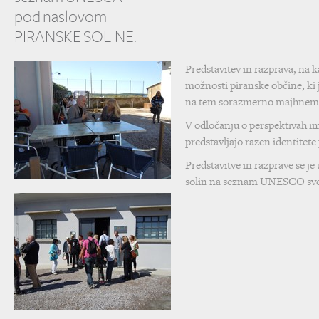
pod naslovom
PIRANSKE SOLINE.
Predstavitev in razprava, na 
možnosti piranske občine, ki
na tem sorazmerno majhnem 
V odločanju o perspektivah ima
predstavljajo razen identitet
Predstavitve in razprave se je
solin na seznam UNESCO sve